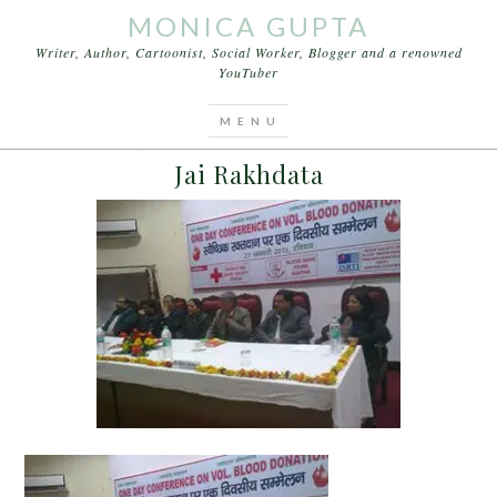
MONICA GUPTA
Writer, Author, Cartoonist, Social Worker, Blogger and a renowned
YouTuber
You are here:
Home
/
Archives for Jai Rakhdata
JANUARY 29, 2013
BY
MONICA GUPTA
LEAVE A COMMENT
Jai Rakhdata