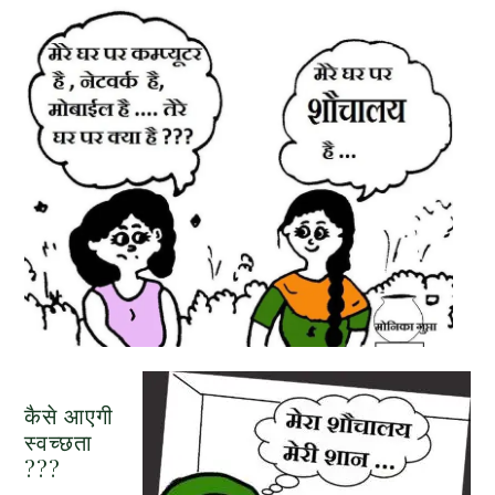
कैसे आएगी
स्वच्छता
???