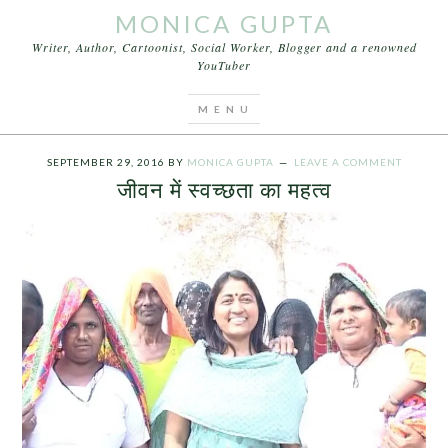
MONICA GUPTA
Writer, Author, Cartoonist, Social Worker, Blogger and a renowned
YouTuber
You are here:
Home
/
Archives for jeevan mein
swachata ka mahatva
SEPTEMBER 29, 2016
BY
MONICA GUPTA
LEAVE A COMMENT
जीवन में स्वच्छता का महत्व