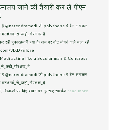
िमालय जाने की तैयारी कर लें पीएम
t
रही है @narendramodi जी polythene पे बैन लगाकर
सो मत#गर्व_से_कहो_गौरक्षक_है
र रही पुकारहमारी रक्षा के नाम पर वोट मांगने वाले चला रहें
ter.com/3lXD7ufpre
Modi acting like a Secular man & Congress
से_कहो_गौरक्षक_है
रही है @narendramodi जी polythene पे बैन लगाकर
सो मत#गर्व_से_कहो_गौरक्षक_है
ी, गोरक्षकों पर दिए बयान पर गुस्साए समर्थक
read more