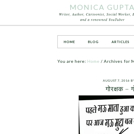
MONICA GUPT
Writer, Author, Cartoonist, Social Worker, 
and a renowned YouTuber
HOME
BLOG
ARTICLES
You are here:
Home
/
Archives for 
AUGUST 7, 2016
B
गोरक्षक –