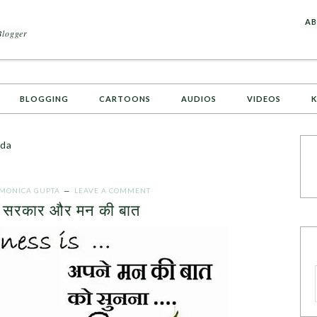
A
AB
Blogger
BLOGGING
CARTOONS
AUDIOS
VIDEOS
K
nda
MONICA GUPTA
LEAVE A COMMENT
ी सरकार और मन की बात