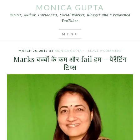
MONICA GUPTA
Writer, Author, Cartoonist, Social Worker, Blogger and a renowned
YouTuber
You are here:
Home
/
Archives for otivatinal speech
for parents in hindi
MARCH 26, 2017
BY
MONICA GUPTA
LEAVE A COMMENT
Marks बच्चों के कम और fail हम – पेरेंटिंग
टिप्स