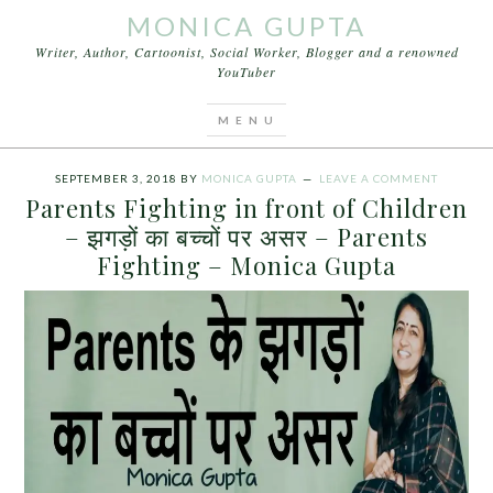
MONICA GUPTA
Writer, Author, Cartoonist, Social Worker, Blogger and a renowned
YouTuber
You are here:
Home
/
Archives for Parents Fighting
in front of Children
SEPTEMBER 3, 2018
BY
MONICA GUPTA
LEAVE A COMMENT
Parents Fighting in front of Children
– झगड़ों का बच्चों पर असर – Parents
Fighting – Monica Gupta