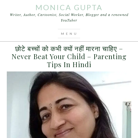
MONICA GUPTA
Writer, Author, Cartoonist, Social Worker, Blogger and a renowned
YouTuber
You are here:
Home
/
Archives for physical abuse
SEPTEMBER 5, 2017
BY
MONICA GUPTA
LEAVE A COMMENT
छोटे बच्चों को कभी क्यों नहीं मारना चाहिए –
Never Beat Your Child – Parenting
Tips In Hindi