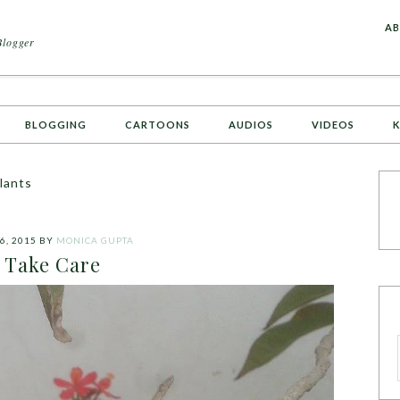
A
AB
Blogger
BLOGGING
CARTOONS
AUDIOS
VIDEOS
K
lants
6, 2015
BY
MONICA GUPTA
Take Care