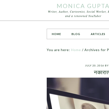
MONICA GUPT
Writer, Author, Cartoonist, Social Worker, 
and a renowned YouTuber
HOME
BLOG
ARTICLES
You are here:
Home
/
Archives for P
JULY 20, 2016
B
नकारा