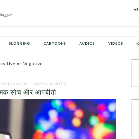
A
AB
Blogger
BLOGGING
CARTOONS
AUDIOS
VIDEOS
K
ositive or Negative
Y
MONICA GUPTA
LEAVE A COMMENT
त्मक सोच और आपबीती