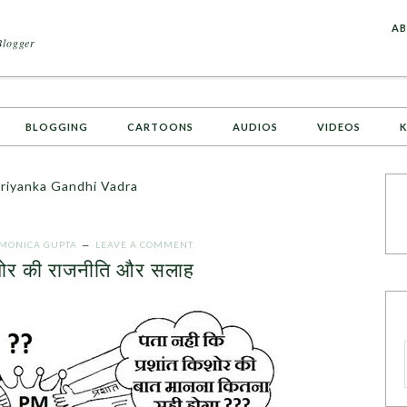
A
AB
Blogger
BLOGGING
CARTOONS
AUDIOS
VIDEOS
K
Priyanka Gandhi Vadra
MONICA GUPTA
LEAVE A COMMENT
िशोर की राजनीति और सलाह