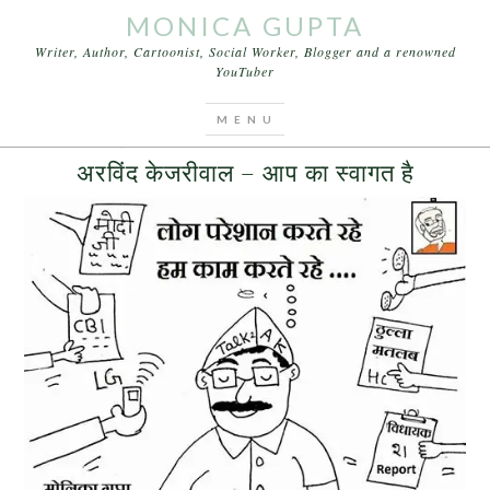
MONICA GUPTA
Writer, Author, Cartoonist, Social Worker, Blogger and a renowned
YouTuber
You are here:
Home
/
Archives for Punjab polls
JULY 19, 2016
BY
MONICA GUPTA
LEAVE A COMMENT
अरविंद केजरीवाल – आप का स्वागत है