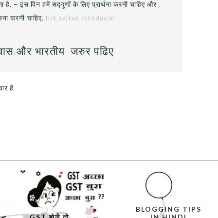
है. – इस दिन हमें सद्गुणों के लिए प्रार्थना करनी चाहिए और
याचना करनी चाहिए.
h/t aajtak.intoday.in
श्वास और भारतीय
जरुर पढिए
र हैं
BLOGGING TIPS
GST बोले तो
IN HINDI