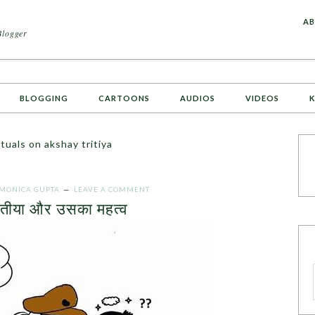
A
AB
Blogger
BLOGGING
CARTOONS
AUDIOS
VIDEOS
K
tuals on akshay tritiya
MONICA GUPTA
LEAVE A COMMENT
तृतीया और उसका महत्व