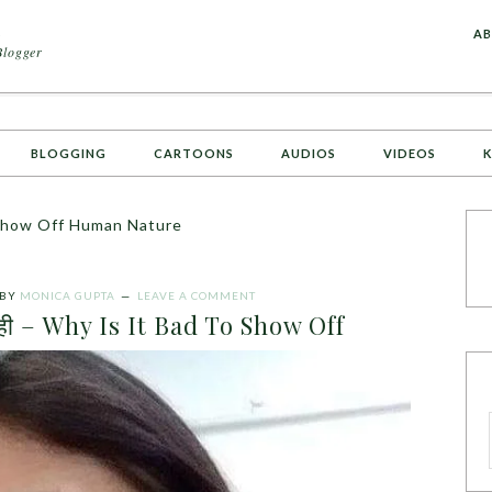
A
AB
Blogger
BLOGGING
CARTOONS
AUDIOS
VIDEOS
K
Show Off Human Nature
BY
MONICA GUPTA
LEAVE A COMMENT
सही – Why Is It Bad To Show Off