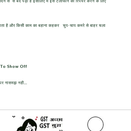
न से से बँद पड़ा है इसीलिए मैँ इस टेलीफोन को रिपेयर करनेँ के लिए
हो जाता है और किसी काम का बहाना कहकर चुप-चाप कमरे से बाहर चला
ad To Show Off
ं पर नासमझ नही…