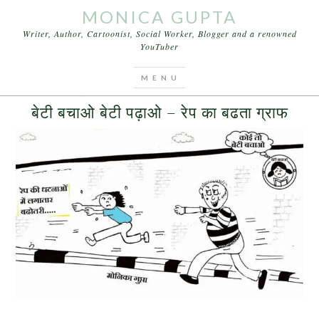
MONICA GUPTA
Writer, Author, Cartoonist, Social Worker, Blogger and a renowned
YouTuber
You are here:
Home
/
Archives for Social Worker
APRIL 26, 2016
BY
MONICA GUPTA
LEAVE A COMMENT
बेटी बचाओ बेटी पढ़ाओ – रेप का बढता ग्राफ