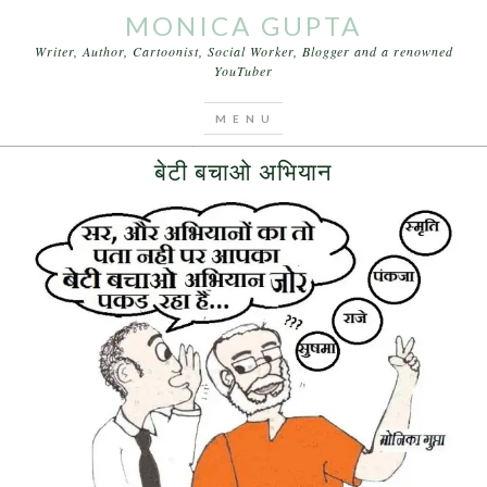
MONICA GUPTA
Writer, Author, Cartoonist, Social Worker, Blogger and a renowned
YouTuber
You are here:
Home
/
Archives for Sushma Swaraj
JUNE 26, 2015
BY
MONICA GUPTA
बेटी बचाओ अभियान