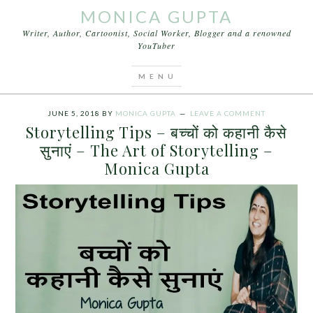
MONICA GUPTA
Writer, Author, Cartoonist, Social Worker, Blogger and a renowned
YouTuber
You are here:
Home
/
Archives for The Art of
Storytelling –
JUNE 5, 2018
BY
MONICA GUPTA
LEAVE A COMMENT
Storytelling Tips – बच्चों को कहानी कैसे
सुनाएं – The Art of Storytelling –
Monica Gupta