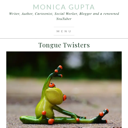
MONICA GUPTA
Writer, Author, Cartoonist, Social Worker, Blogger and a renowned
YouTuber
You are here:
Home
/
Archives for Tongue Twister
JANUARY 15, 2016
BY
MONICA GUPTA
LEAVE A COMMENT
Tongue Twisters