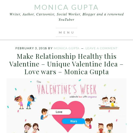
MONICA GUPTA
Writer, Author, Cartoonist, Social Worker, Blogger and a renowned
YouTuber
You are here:
Home
/
Archives for Unique Valentine
Idea
FEBRUARY 3, 2018
BY
MONICA GUPTA
LEAVE A COMMENT
Make Relationship Healthy this
Valentine – Unique Valentine Idea –
Love wars – Monica Gupta