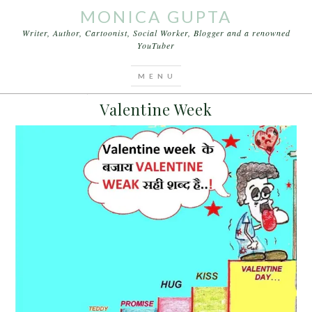
MONICA GUPTA
Writer, Author, Cartoonist, Social Worker, Blogger and a renowned
YouTuber
You are here:
Home
/
Archives for Valentine Week
FEBRUARY 7, 2016
BY
MONICA GUPTA
LEAVE A COMMENT
Valentine Week