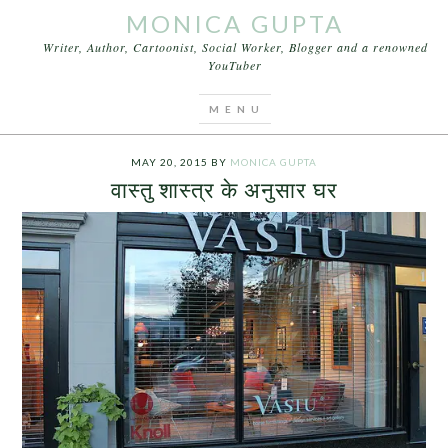
MONICA GUPTA
Writer, Author, Cartoonist, Social Worker, Blogger and a renowned
YouTuber
You are here:
Home
/
Archives for vastu shastra
tips
MAY 20, 2015
BY
MONICA GUPTA
वास्तु शास्त्र के अनुसार घर