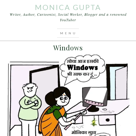
MONICA GUPTA
Writer, Author, Cartoonist, Social Worker, Blogger and a renowned
YouTuber
You are here:
Home
/
Archives for Windows
JUNE 7, 2015
BY
MONICA GUPTA
Windows