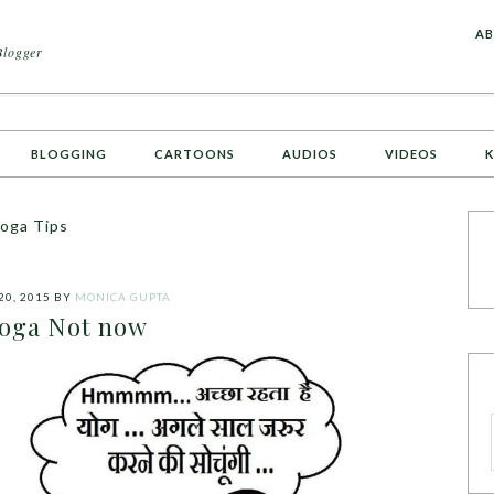
A
AB
Blogger
BLOGGING
CARTOONS
AUDIOS
VIDEOS
K
Yoga Tips
20, 2015
BY
MONICA GUPTA
oga Not now