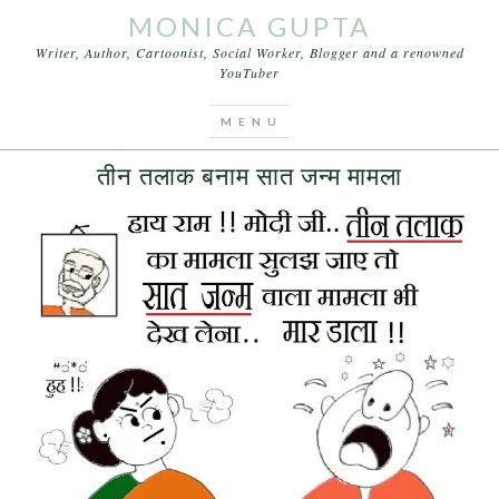
MONICA GUPTA
Writer, Author, Cartoonist, Social Worker, Blogger and a renowned
YouTuber
You are here:
Home
/
Archives for कार्टून
JUNE 4, 2017
BY
MONICA GUPTA
LEAVE A COMMENT
तीन तलाक बनाम सात जन्म मामला