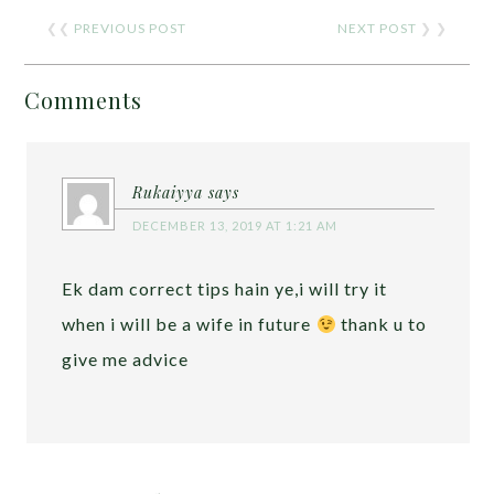
❮❮
PREVIOUS POST
NEXT POST
❯ ❯
Comments
Rukaiyya
says
DECEMBER 13, 2019 AT 1:21 AM
Ek dam correct tips hain ye,i will try it
when i will be a wife in future
thank u to
give me advice