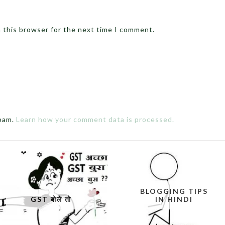
n this browser for the next time I comment.
spam.
Learn how your comment data is processed.
BLOGGING TIPS
GST बोले तो
IN HINDI