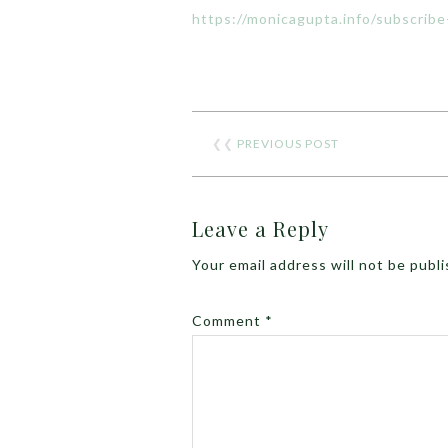
https://monicagupta.info/subscrib
❮❮
PREVIOUS POST
Leave a Reply
Your email address will not be publ
Comment
*