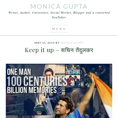
MONICA GUPTA
Writer, Author, Cartoonist, Social Worker, Blogger and a renowned
YouTuber
You are here:
Home
/
Articles
/
Keep it up – सचिन
तेंदुलकर
MAY 11, 2015
BY
MONICA GUPTA
Keep it up – सचिन तेंदुलकर