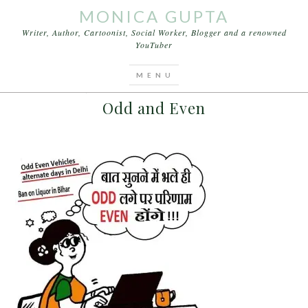
MONICA GUPTA
Writer, Author, Cartoonist, Social Worker, Blogger and a renowned
YouTuber
You are here:
Home
/
Cartoons
/
Odd and Even
DECEMBER 5, 2015
BY
MONICA GUPTA
LEAVE A COMMENT
Odd and Even