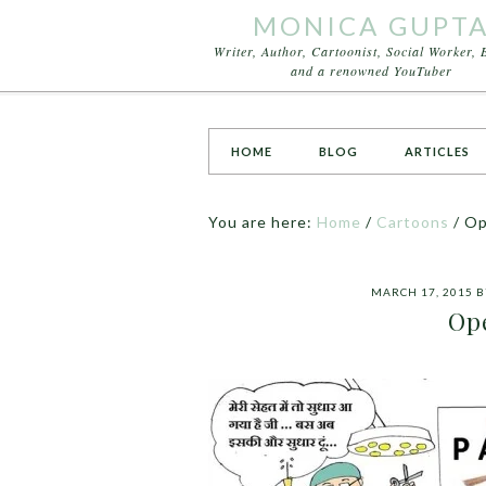
MONICA GUPT
Writer, Author, Cartoonist, Social Worker, 
and a renowned YouTuber
HOME
BLOG
ARTICLES
You are here:
Home
/
Cartoons
/
Op
MARCH 17, 2015
B
Op