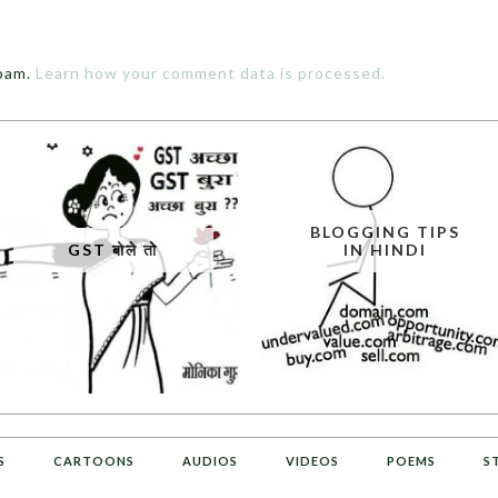
spam.
Learn how your comment data is processed.
BLOGGING TIPS
GST बोले तो
IN HINDI
S
CARTOONS
AUDIOS
VIDEOS
POEMS
S