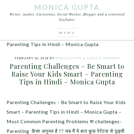
MONICA GUPTA
Writer, Author, Cartoonist, Social Worker, Blogger and a renowned
YouTuber
You are here:
Home
/
Articles
/
Parenting
Challenges – Be Smart to Raise Your Kids Smart –
Parenting Tips in Hindi – Monica Gupta
FEBRUARY 10, 2018
BY
MONICA GUPTA
LEAVE A COMMENT
Parenting Challenges – Be Smart to
Raise Your Kids Smart – Parenting
Tips in Hindi – Monica Gupta
Parenting Challenges – Be Smart to Raise Your Kids
Smart – Parenting Tips in Hindi – Monica Gupta –
Most Common Parenting Problems या challenges-
Parenting कैसा अनुभव है ?? जब मैं ये बात कुछ पेरेंटस से पूछ्ती