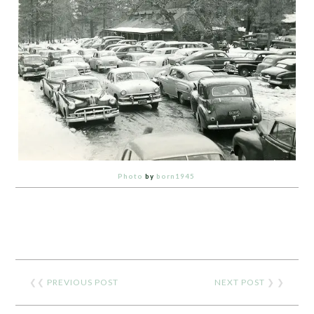
Photo
by
born1945
❮❮
PREVIOUS POST
NEXT POST
❯ ❯