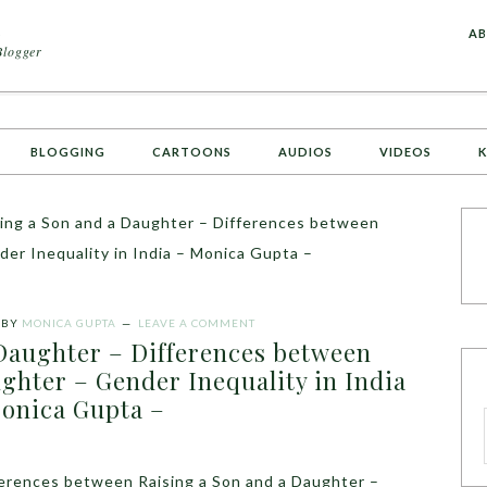
A
AB
Blogger
BLOGGING
CARTOONS
AUDIOS
VIDEOS
K
ing a Son and a Daughter – Differences between
der Inequality in India – Monica Gupta –
BY
MONICA GUPTA
LEAVE A COMMENT
 Daughter – Differences between
ghter – Gender Inequality in India
onica Gupta –
ferences between Raising a Son and a Daughter –