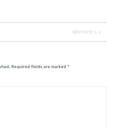
NEXT POST
❯ ❯
ished.
Required fields are marked
*