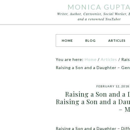
MONICA GUPT
Writer, Author, Cartoonist, Social Worker, 
and a renowned YouTuber
HOME
BLOG
ARTICLES
You are here:
Home
/
Articles
/
Rais
Raising a Son and a Daughter – Gen
FEBRUARY 12, 2018
Raising a Son and a
Raising a Son and a Dau
– M
Raising a Son and a Daughter – Dif