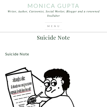
MONICA GUPTA
Writer, Author, Cartoonist, Social Worker, Blogger and a renowned
YouTuber
You are here:
Home
/
Cartoons
/
Suicide Note
JULY 8, 2015
BY
MONICA GUPTA
Suicide Note
Suicide Note