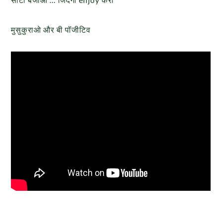
मुसुकुराओ और बी पॉजीटिव