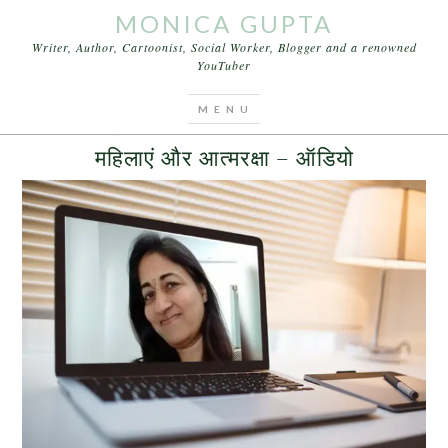
MONICA GUPTA
Writer, Author, Cartoonist, Social Worker, Blogger and a renowned
YouTuber
You are here:
Home
/
Archives for महिला
AUGUST 3, 2016
BY
MONICA GUPTA
LEAVE A COMMENT
महिलाएं और आत्मरक्षा – ऑडियो