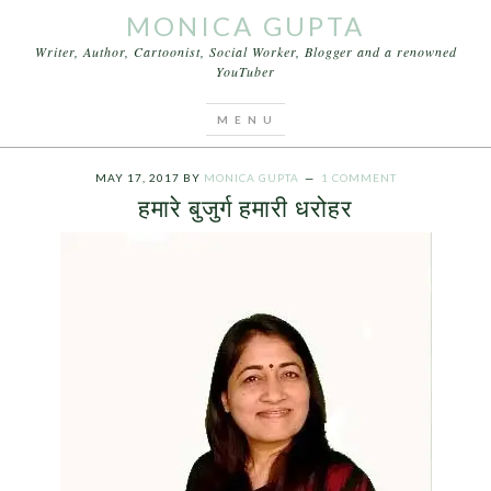
MONICA GUPTA
Writer, Author, Cartoonist, Social Worker, Blogger and a renowned
YouTuber
You are here:
Home
/
Archives for buzurgon ka
mahatva
MAY 17, 2017
BY
MONICA GUPTA
1 COMMENT
हमारे बुजुर्ग हमारी धरोहर