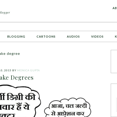
A
AB
Blogger
BLOGGING
CARTOONS
AUDIOS
VIDEOS
K
fake degree
10, 2015
BY
MONICA GUPTA
fake Degrees