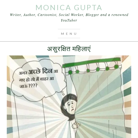
MONICA GUPTA
Writer, Author, Cartoonist, Social Worker, Blogger and a renowned
YouTuber
You are here:
Home
/
Archives for neighbour
JULY 18, 2015
BY
MONICA GUPTA
असुरक्षित महिलाएं