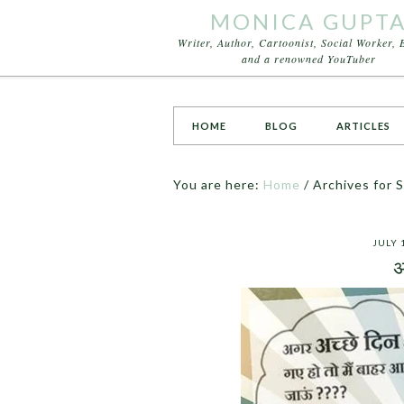
MONICA GUPT
Writer, Author, Cartoonist, Social Worker, 
and a renowned YouTuber
HOME
BLOG
ARTICLES
You are here:
Home
/
Archives for 
JULY 
अ