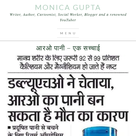
MONICA GUPTA
Writer, Author, Cartoonist, Social Worker, Blogger and a renowned
YouTuber
You are here:
Home
/
Archives for water
JULY 2, 2016
BY
MONICA GUPTA
LEAVE A COMMENT
आरओ पानी – एक सच्चाई