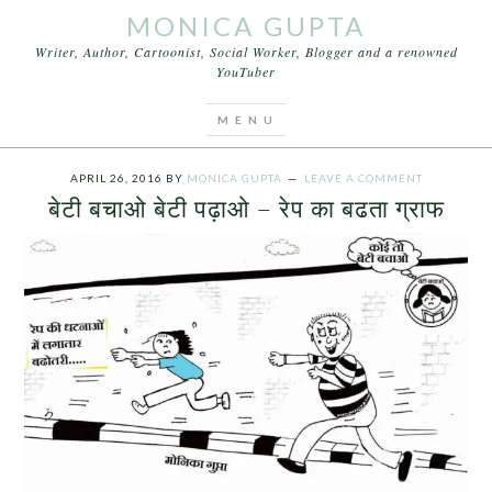
MONICA GUPTA
Writer, Author, Cartoonist, Social Worker, Blogger and a renowned
YouTuber
You are here:
Home
/
Archives for women
empowerment
APRIL 26, 2016
BY
MONICA GUPTA
LEAVE A COMMENT
बेटी बचाओ बेटी पढ़ाओ – रेप का बढता ग्राफ