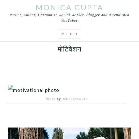
MONICA GUPTA
Writer, Author, Cartoonist, Social Worker, Blogger and a renowned
YouTuber
You are here:
Home
/
Articles
/
मोटिवेशन
MAY 23, 2015
BY
MONICA GUPTA
मोटिवेशन
Photo
by
india7network