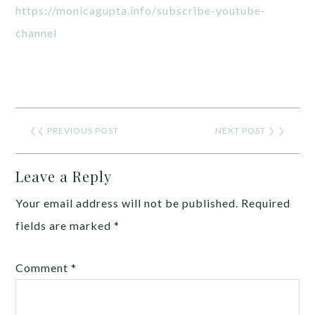
https://monicagupta.info/
subscribe-youtube-
channel
❮❮
PREVIOUS POST
NEXT POST
❯ ❯
Leave a Reply
Your email address will not be published.
Required
fields are marked
*
Comment
*