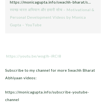
https://monicagupta.info/swachh-bharat/s…
स्वच्छ भारत अभियान और हमारी सोच – Motivational &
Personal Development Videos by Monica
Gupta – YouTube
https://youtu.be/wogIh-iRCI8
Subscribe to my channel for more Swachh Bharat
Abhiyaan videos:
https://monicagupta.info/subscribe-youtube-
channel