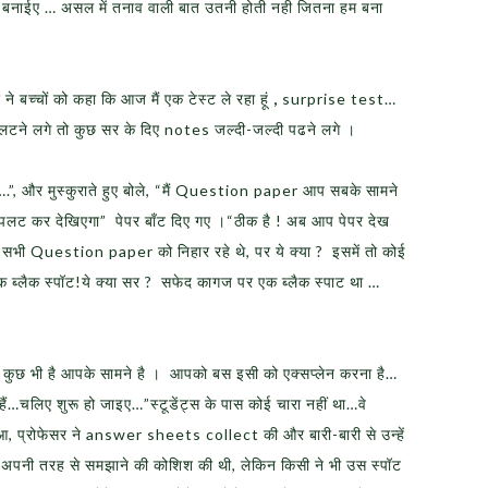
ार बनाईए … असल में तनाव वाली बात उतनी होती नही जितना हम बना
े बच्चों को कहा कि आज मैं एक टेस्ट ले रहा हूं
,
surprise test…
टने लगे तो कुछ सर के दिए notes जल्दी-जल्दी पढने लगे ।
.”, और मुस्कुराते हुए बोले, “मैं Question paper आप सबके सामने
े पलट कर देखिएगा” पेपर बाँट दिए गए ।“ठीक है ! अब आप पेपर देख
 पल सभी Question paper को निहार रहे थे, पर ये क्या ? इसमें तो कोई
एक ब्लैक स्पॉट!ये क्या सर ? सफेद कागज पर एक ब्लैक स्पाट था …
 कुछ भी है आपके सामने है । आपको बस इसी को एक्सप्लेन करना है…
…चलिए शुरू हो जाइए…”स्टूडेंट्स के पास कोई चारा नहीं था…वे
 प्रोफेसर ने answer sheets collect की और बारी-बारी से उन्हें
-अपनी तरह से समझाने की कोशिश की थी, लेकिन किसी ने भी उस स्पॉट