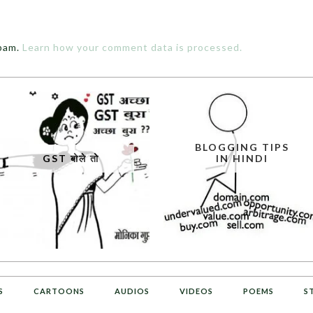
spam.
Learn how your comment data is processed.
BLOGGING TIPS
GST बोले तो
IN HINDI
S
CARTOONS
AUDIOS
VIDEOS
POEMS
S