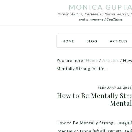
MONICA GUPT
Writer, Author, Cartoonist, Social Worker, 
and a renowned YouTuber
HOME
BLOG
ARTICLES
You are here:
Home
/
Articles
/
How 
Mentally Strong in Life –
FEBRUARY 22, 2019
How to Be Mentally Stro
Mental
How to Be Mentally Strong – मजबूत कै
Mentally Strong कैसे बनें. बहुत बार life म