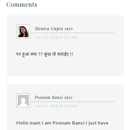
Comments
Monica Gupta
says
JULY 25, 2018 AT 8:17 PM
पर हुआ क्या ?? कुछ तो बताईए !!
Poonam Bansi
says
JULY 25, 2018 AT 2:18 PM
Hello mam I am Poonam Bansi I just have