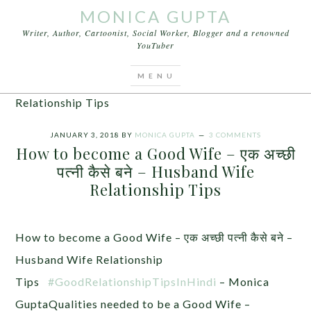
MONICA GUPTA
Writer, Author, Cartoonist, Social Worker, Blogger and a renowned
YouTuber
You are here:
Home
/
Articles
/
How to become a
Good Wife – एक अच्छी पत्नी कैसे बने – Husband Wife
Relationship Tips
JANUARY 3, 2018
BY
MONICA GUPTA
3 COMMENTS
How to become a Good Wife – एक अच्छी
पत्नी कैसे बने – Husband Wife
Relationship Tips
How to become a Good Wife – एक अच्छी पत्नी कैसे बने –
Husband Wife Relationship
Tips
#GoodRelationshipTipsInHindi
– Monica
GuptaQualities needed to be a Good Wife –