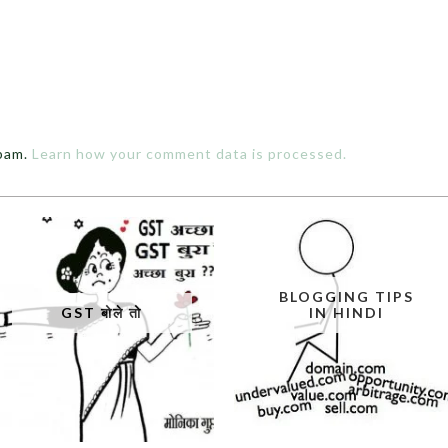
spam.
Learn how your comment data is processed.
BLOGGING TIPS
GST बोले तो
IN HINDI