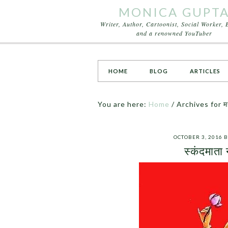
MONICA GUPT
Writer, Author, Cartoonist, Social Worker, 
and a renowned YouTuber
HOME
BLOG
ARTICLES
You are here:
Home
/
Archives for मह
OCTOBER 3, 2016
B
स्कंदमाता 