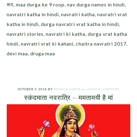
रूप, maa durga ke 9 roop, nav durga names in hindi,
navratri katha in hindi, navratri katha, navratri vrat
katha in hindi, durga navratri vrat katha in hindi,
navratri stories, navratri ki katha, durga vrat katha
hindi, navratri vrat ki kahani, chaitra navratri 2017,
devi maa, druga maa
OCTOBER 3, 2016
BY
MONICA GUPTA
LEAVE A COMMENT
स्कंदमाता नवरात्रि – ममतामयी है मां