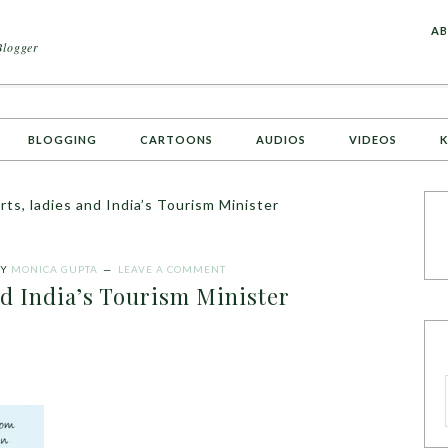
A
AB
Blogger
BLOGGING
CARTOONS
AUDIOS
VIDEOS
K
rts, ladies and India’s Tourism Minister
Y
MONICA GUPTA
LEAVE A COMMENT
nd India’s Tourism Minister