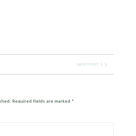
NEXT POST
❯ ❯
ished.
Required fields are marked
*